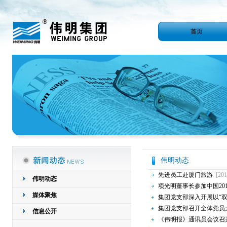
首页
伟明动态
先进员工赴厦门旅游
[201
伟明动态
项光明董事长参加中国20
媒体聚焦
集团党支部深入开展以“
集团党支部召开全体党员
信息公开
《伟明报》通讯员会议召